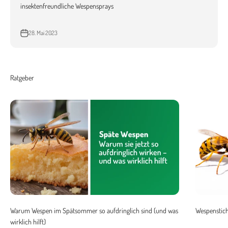
insektenfreundliche Wespensprays
28. Mai 2023
Warum Wespen im Spätsommer so aufdringlich sind (und was
Wespenstich
wirklich hilft)